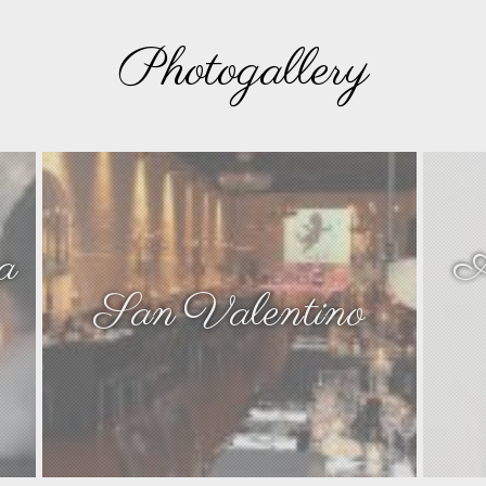
Photogallery
ia
A
San Valentino