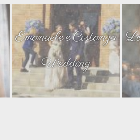
Emanuele e Costanza
Lo
Wedding