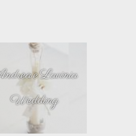
ndrea e Lavinia
Wedding